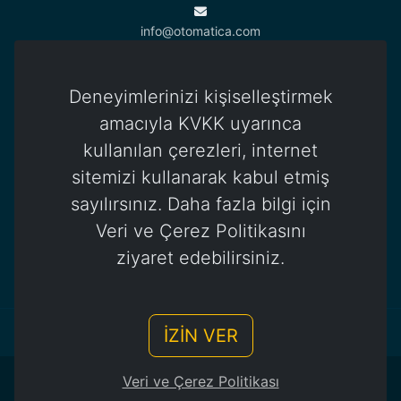
info@otomatica.com
Deneyimlerinizi kişiselleştirmek
Kıbrıs Ofisi
83 Okullar Yolu, Küçük Kaymaklı
amacıyla KVKK uyarınca
Lefkoşa / Kuzey Kıbrıs Türk Cumhuriyeti
kullanılan çerezleri, internet
+392 444 85 85
sitemizi kullanarak kabul etmiş
sayılırsınız. Daha fazla bilgi için
Veri ve Çerez Politikasını
ziyaret edebilirsiniz.
İZİN VER
Çerez Politikası
/
Aydınlatma Metni
Veri ve Çerez Politikası