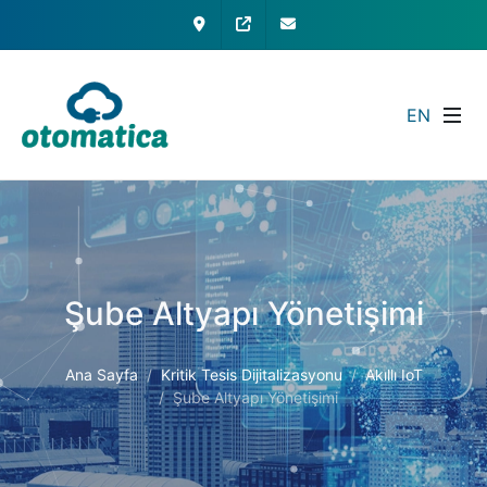
İletişim
My Otomatica
info@otomatica.com
EN
Şube Altyapı Yönetişimi
Ana Sayfa
Kritik Tesis Dijitalizasyonu
Akıllı IoT
Şube Altyapı Yönetişimi