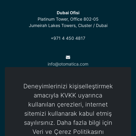
Dubai Ofisi
Platinum Tower, Office 802-05
Jumeirah Lakes Towers, Cluster / Dubai
+971 4 450 4817
info@otomatica.com
Deneyimlerinizi kişiselleştirmek
Kıbrıs Ofisi
83 Okullar Yolu, Küçük Kaymaklı
amacıyla KVKK uyarınca
Lefkoşa / Kuzey Kıbrıs Türk Cumhuriyeti
kullanılan çerezleri, internet
+392 444 85 85
sitemizi kullanarak kabul etmiş
sayılırsınız. Daha fazla bilgi için
Veri ve Çerez Politikasını